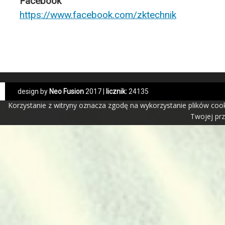
Facebook
https://www.facebook.com/zktechnik
design by
Neo Fusion
2017 |
licznik:
24135
Korzystanie z witryny oznacza zgodę na wykorzystanie plików coo
Twojej prz